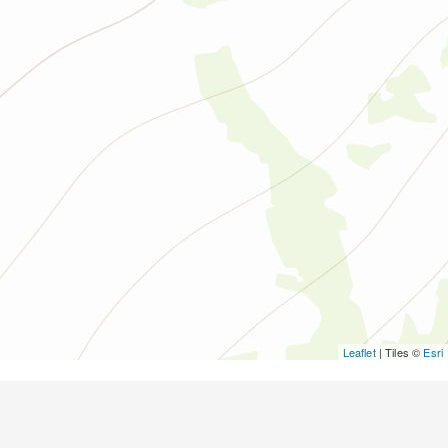
Leaflet
| Tiles ©
Esri