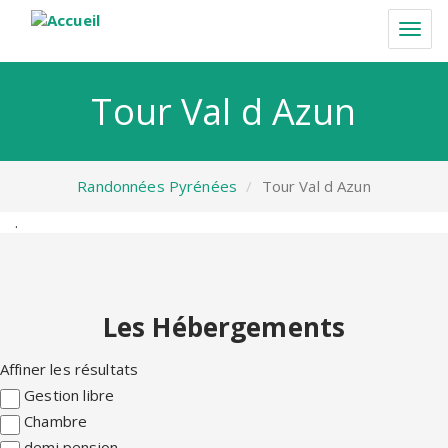
Aller
au
Togg
contenu
navi
principal
Tour Val d Azun
Randonnées Pyrénées
Tour Val d Azun
.
Les Hébergements
Affiner les résultats
Gestion libre
Chambre
demi pension