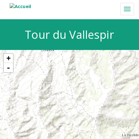
Aller
au
Togg
contenu
navi
principal
Tour du Vallespir
+
-