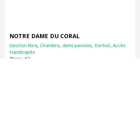
NOTRE DAME DU CORAL
Gestion libre
,
Chambre
,
demi pension
,
Dortoir
,
Accès
Handicapés
Place : 62
Massifs à proximité :
Castabonne
,
Roc Nègre
VOIR LA FICHE