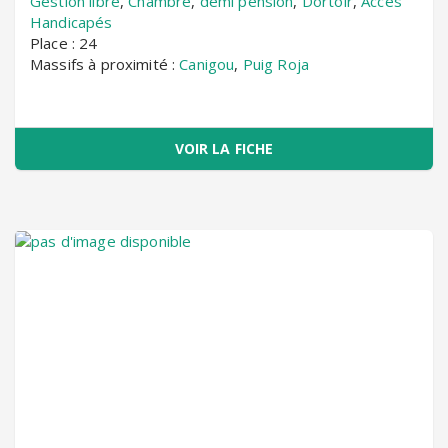
Gestion libre
,
Chambre
,
demi pension
,
Dortoir
,
Accès
Handicapés
Place : 24
Massifs à proximité :
Canigou
,
Puig Roja
VOIR LA FICHE