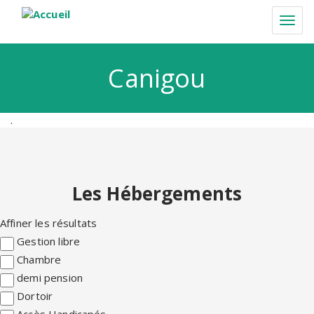
Aller
au
Togg
contenu
navi
principal
Canigou
.
Les Hébergements
Affiner les résultats
Gestion libre
Chambre
demi pension
Dortoir
Accès Handicapés