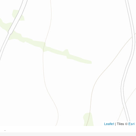
Leaflet
| Tiles ©
Esri
.