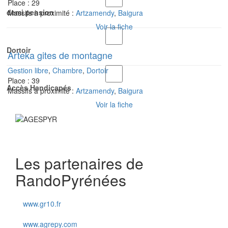
Place : 29
demi pension
Massifs à proximité :
Artzamendy
,
Baigura
Voir la fiche
Dortoir
Arteka gites de montagne
Gestion libre
,
Chambre
,
Dortoir
Place : 39
Accès Handicapés
Massifs à proximité :
Artzamendy
,
Baigura
Voir la fiche
Les partenaires de
RandoPyrénées
www.gr10.fr
www.agrepy.com