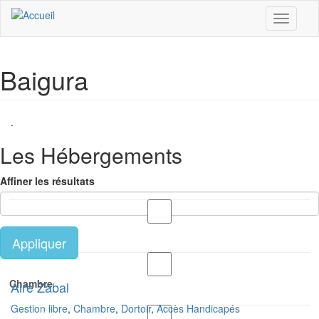
Aller au contenu principal
Toggle
navigati
Baigura
.
Les Hébergements
Affiner les résultats
Gestion libre
Appliquer
Chambre
Aire Zabal
Gestion libre
,
Chambre
,
Dortoir
,
Accès Handicapés