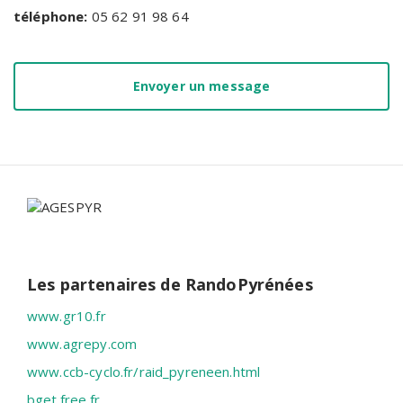
téléphone:
05 62 91 98 64
Envoyer un message
Les partenaires de RandoPyrénées
www.gr10.fr
www.agrepy.com
www.ccb-cyclo.fr/raid_pyreneen.html
bget.free.fr