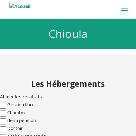
Aller
au
Togg
contenu
navi
principal
Chioula
.
Les Hébergements
Affiner les résultats
Gestion libre
Chambre
demi pension
Dortoir
Accès Handicapés