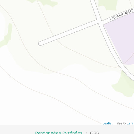
Leaflet
| Tiles ©
Esri
Randonnées Pyrénées
GR8