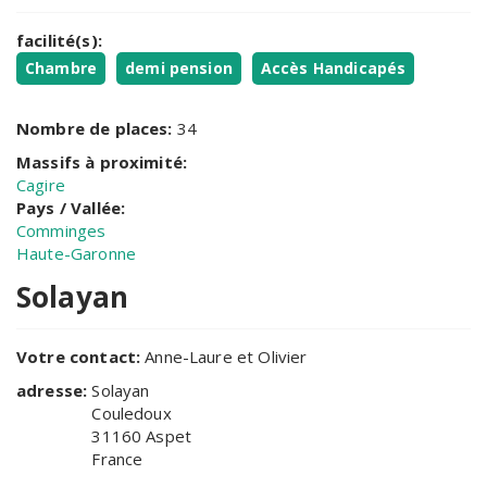
facilité(s):
Chambre
demi pension
Accès Handicapés
Nombre de places:
34
Massifs à proximité:
Cagire
Pays / Vallée:
Comminges
Haute-Garonne
Solayan
Votre contact:
Anne-Laure et Olivier
adresse:
Solayan
Couledoux
31160
Aspet
France