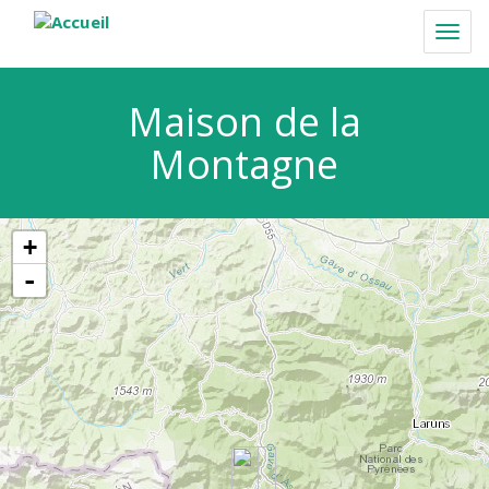
Aller
au
Togg
contenu
navi
principal
Maison de la
Montagne
+
-