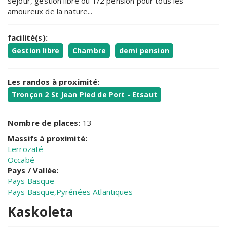
séjour, gestion libre ou 1/2 pension pour tous les
amoureux de la nature...
facilité(s):
Gestion libre
Chambre
demi pension
Les randos à proximité:
Tronçon 2 St Jean Pied de Port - Etsaut
Nombre de places:
13
Massifs à proximité:
Lerrozaté
Occabé
Pays / Vallée:
Pays Basque
Pays Basque,Pyrénées Atlantiques
Kaskoleta