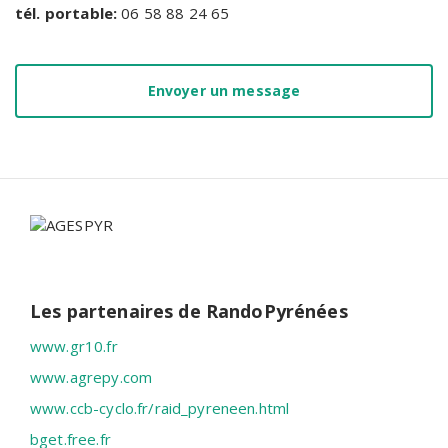
tél. portable:
06 58 88 24 65
Envoyer un message
Les partenaires de RandoPyrénées
www.gr10.fr
www.agrepy.com
www.ccb-cyclo.fr/raid_pyreneen.html
bget.free.fr