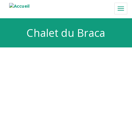
Aller
au
Togg
contenu
navi
principal
Chalet du Braca